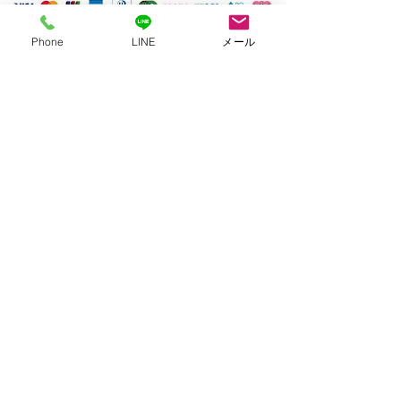
Phone
LINE
メール
見積無料！ご相談のみも大歓迎！
ご相談の際は、不用品・粗大ゴミの個数なども
ご一緒にお伝えください。
まずはお電話・メールにてお気軽に
ご相談ください。
0120-110-714
カンタン30秒！
メールで
無料お見積り
ササットクリーン千葉営業所