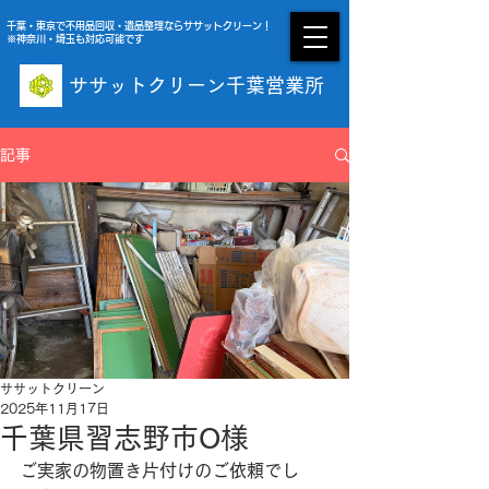
千葉・東京で不用品回収・遺品整理ならササットクリーン！
※神奈川・埼玉も対応可能です
ササットクリーン千葉営業所
受付時間 09:00〜20:00 年中無休
記事
ササットクリーン
2025年11月17日
千葉県習志野市O様
ご実家の物置き片付けのご依頼でし