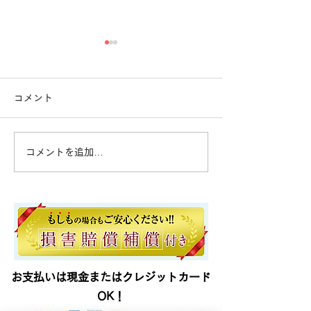
千葉県千葉市花見川区T様
千葉県千葉市美
お引越しに伴う不用品処分の
ご実家のお片付け
コメント
ご依頼でした。 引越し後の
した。 大量の不
不用品 大量の不用品 処理
片付け 処理困難
困難物 残置物撤去でお困り
の際は即日対応の
コメントを追加…
の際はササットクリーン千葉
リーン千葉営業所
営業所にお任せください！即
ださい！ 0120-1
日対応可能です。
お支払いは現金またはクレジットカード
OK！