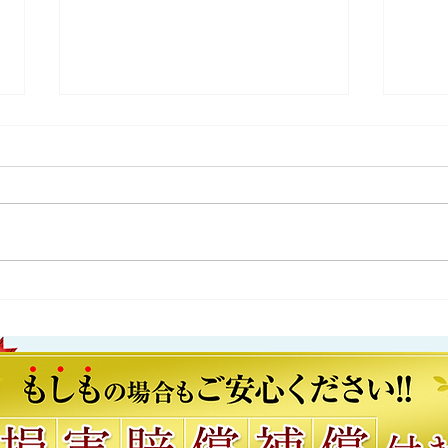
千葉県千葉市花見川区T様
千葉
お引越しに伴う不用品処分のご依
ご実
頼でした。 引越し後の不用品
した
大量の不用品 処理困難物 残置
物 
物撤去でお困りの際はササットク
撤去
リーン千葉営業所にお任せくださ
サッ
い！即日対応可能です。
せく