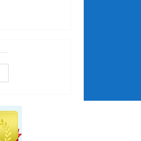
県習志野市O様
家の物置き片付けのご依頼で
！ 大量の不用品 処理困難
実家片付け 断捨離 残置物
でお困りの際は即日対応のサ
トクリーン千葉営業所にお任
ださい！