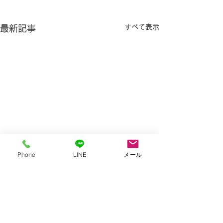
すべて表示
最新記事
Phone
LINE
メール
千葉県千葉市花見川区T様
千葉県習志野市
お引越しに伴う不用品処分の
ご実家の物置き片
コメント
ご依頼でした。 引越し後の
頼でした！ 大量