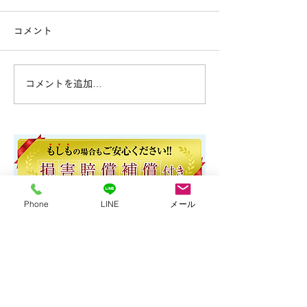
お引越しに伴う不用品処分の
ご実家の物置き片
コメント
ご依頼でした。 引越し後の
頼でした！ 大量
不用品 大量の不用品 処理
処理困難物 実家
困難物 残置物撤去でお困り
捨離 残置物撤去
コメントを追加…
の際はササットクリーン千葉
際は即日対応のサ
営業所にお任せください！即
ーン千葉営業所に
日対応可能です。
さい！
Phone
LINE
メール
お支払いは現金またはクレジットカード
OK！
見積無料！ご相談のみも大歓迎！