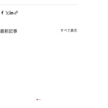
すべて表示
最新記事
千葉県千葉市花見川区T様
千葉県習志野市